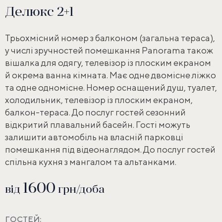
Делюкс 2+1
Трьохмісний номер з балконом (загальна тераса),
у числі зручностей помешкання Panorama також
вішалка для одягу, телевізор із плоским екраном
й окрема ванна кімната. Має одне двомісне ліжко
та одне одномісне. Номер оснащений душ, туалет,
холодильник, телевізор із плоским екраном,
балкон-тераса. До послуг гостей сезонний
відкритий плавальний басейн. Гості можуть
залишити автомобіль на власній парковці
помешкання під відеонаглядом. До послуг гостей
спільна кухня з мангалом та альтанками.
1600
від
грн/доба
ГОСТЕЙ: