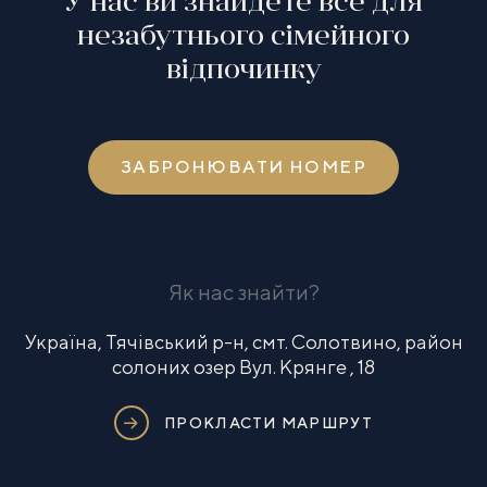
У нас ви знайдете все для
незабутнього сімейного
відпочинку
ЗАБРОНЮВАТИ НОМЕР
Як нас знайти?
Україна, Тячівський р-н, смт. Солотвино, район
солоних озер Вул. Крянге , 18
ПРОКЛАСТИ МАРШРУТ