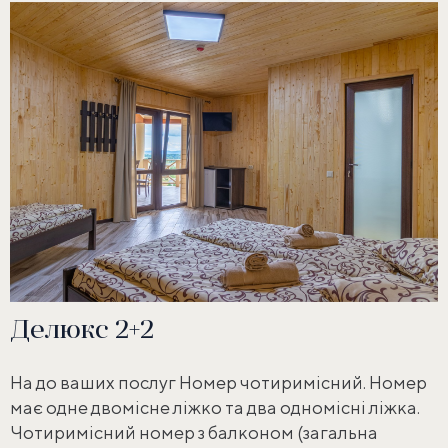
Делюкс 2+2
На до ваших послуг Номер чотиримісний. Номер
має одне двомісне ліжко та два одномісні ліжка.
Чотиримісний номер з балконом (загальна