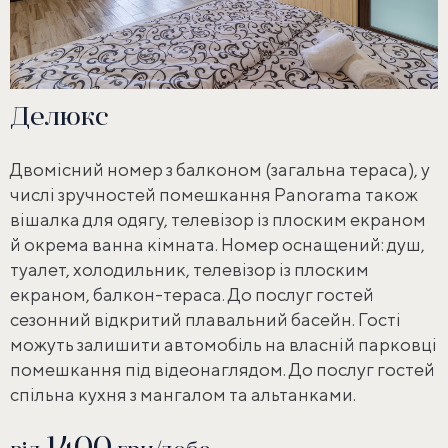
Делюкс
Двомісний номер з балконом (загальна тераса), у
числі зручностей помешкання Panorama також
вішалка для одягу, телевізор із плоским екраном
й окрема ванна кімната. Номер оснащений: душ,
туалет, холодильник, телевізор із плоским
екраном, балкон-тераса. До послуг гостей
сезонний відкритий плавальний басейн. Гості
можуть залишити автомобіль на власній парковці
помешкання під відеонаглядом. До послуг гостей
спільна кухня з мангалом та альтанками.