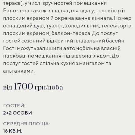
тераса), у числі зручностей помешкання
Panorama також вішалка для одягу, телевізор із
плоским екраном й окрема ванна кімната. Номер
оснащений душ, туалет, холодильник, телевізор із
плоским екраном, балкон-тераса. До послуг
гостей сезонний відкритий плавальний басейн.
Гості можуть залишити автомобіль на власній
парковці помешкання під відеонаглядом. До
послуг гостей спільна кухня з мангалом та
альтанками.
1700
від
грн/доба
ГОСТЕЙ:
2+2 ОСОБИ
СЕРЕДНЯ ПЛОЩА:
16 КВ.М.