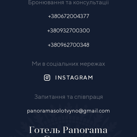
Бронювання та консультації
+380672004377
+380932700300
+380962700348
Ми в соціальних мережах
INSTAGRAM
Запитання та співпраця
panoramasolotvyno@gmail.com
Готель Panorama